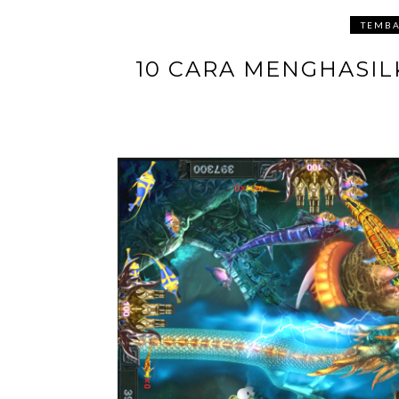
TEMBA
10 CARA MENGHASI