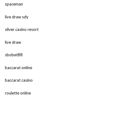
spaceman
live draw sdy
silver casino resort
live draw
sbobet88
baccarat online
baccarat casino
roulette online