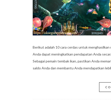
Berikut adalah 10 cara cerdas untuk menghasilkan 
Anda dapat meningkatkan pendapatan Anda secara s
Sebagai pemain tembak ikan, pastikan Anda meman
saldo Anda dan membantu Anda mendapatkan lebi
CO