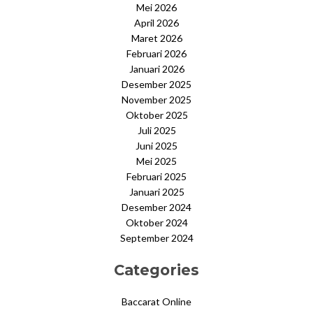
Mei 2026
April 2026
Maret 2026
Februari 2026
Januari 2026
Desember 2025
November 2025
Oktober 2025
Juli 2025
Juni 2025
Mei 2025
Februari 2025
Januari 2025
Desember 2024
Oktober 2024
September 2024
Categories
Baccarat Online