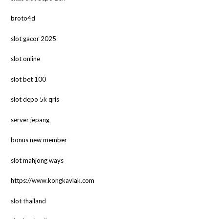
broto4d
slot gacor 2025
slot online
slot bet 100
slot depo 5k qris
server jepang
bonus new member
slot mahjong ways
https://www.kongkavlak.com
slot thailand