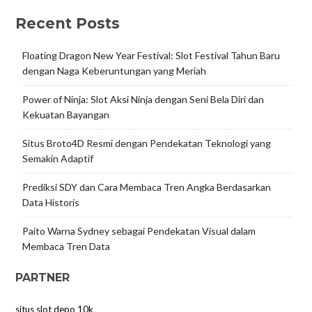
Recent Posts
Floating Dragon New Year Festival: Slot Festival Tahun Baru
dengan Naga Keberuntungan yang Meriah
Power of Ninja: Slot Aksi Ninja dengan Seni Bela Diri dan
Kekuatan Bayangan
Situs Broto4D Resmi dengan Pendekatan Teknologi yang
Semakin Adaptif
Prediksi SDY dan Cara Membaca Tren Angka Berdasarkan
Data Historis
Paito Warna Sydney sebagai Pendekatan Visual dalam
Membaca Tren Data
PARTNER
situs slot depo 10k