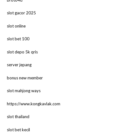
slot gacor 2025
slot online
slot bet 100
slot depo 5k qris
server jepang
bonus new member
slot mahjong ways
https://www.kongkavlak.com
slot thailand
slot bet kecil